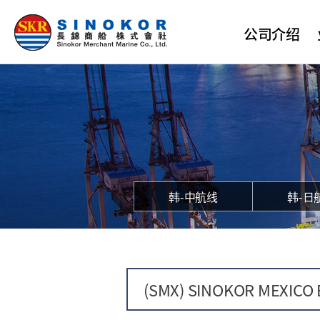
公司介绍
简介
CEO致辞
愿景与核心价值
公司沿革
组织图
认证现况
韩-中航线
韩-日
伦理管理