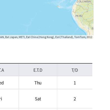
AN, Esri Japan, METI, Esri China (Hong Kong), Esri (Thailand), TomTom, 2012
T.A
E.T.D
T/D
ed
Thu
1
ri
Sat
2