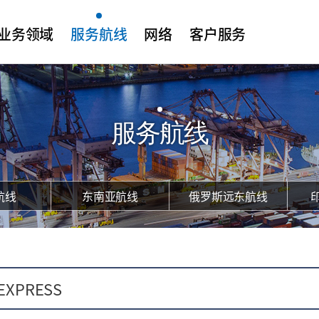
业务领域
服务航线
网络
客户服务
集装箱服务
韩-中航线
韩国办事处
公告事项
综合物流服务
韩-日航线
海外分公司
在线咨询
干散货服务
东南亚航线
关联公司
服务航线
码头服务
俄罗斯远东航线
船舶信息
印度-中东航线
中美航线
航线
东南亚航线
俄罗斯远东航线
船舶位置查询
查询终端位置