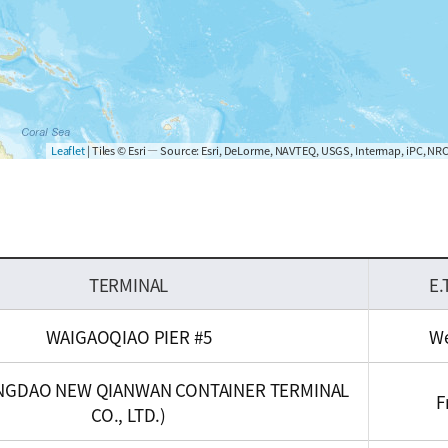
Leaflet
| Tiles © Esri — Source: Esri, DeLorme, NAVTEQ, USGS, Intermap, iPC, NRC
TERMINAL
E.
WAIGAOQIAO PIER #5
W
NGDAO NEW QIANWAN CONTAINER TERMINAL
F
CO., LTD.)