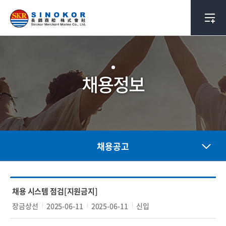
채용정보
채용공고
번
채
회
접
접
모
채용 시스템 점검[지원금지]
호
용
사
수
수
집
장금상선
2025-06-11
2025-06-11
신입
공
명
시
마
대