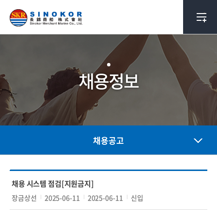
채용정보
채용공고
번
채
회
접
접
모
채용 시스템 점검[지원금지]
호
용
사
수
수
집
장금상선
2025-06-11
2025-06-11
신입
공
명
시
마
대